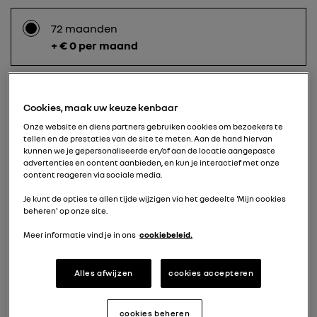
72 maanden
+ € 0 per maand
60 maanden
Cookies, maak uw keuze kenbaar
+ € 25 per maand
Onze website en diens partners gebruiken cookies om bezoekers te
tellen en de prestaties van de site te meten. Aan de hand hiervan
kunnen we je gepersonaliseerde en/of aan de locatie aangepaste
advertenties en content aanbieden, en kun je interactief met onze
content reageren via sociale media.
48 maanden
+ € 55 per maand
Je kunt de opties te allen tijde wijzigen via het gedeelte 'Mijn cookies
beheren' op onze site.
Meer informatie vind je in ons
cookiebeleid.
36 maanden
+ € 105 per maand
Alles afwijzen
cookies accepteren
cookies beheren