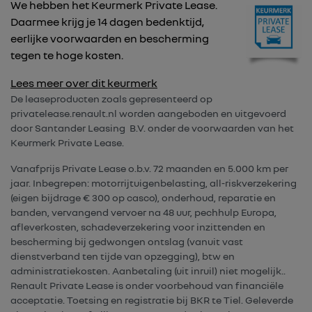
We hebben het Keurmerk Private Lease.
Daarmee krijg je 14 dagen bedenktijd,
eerlijke voorwaarden en bescherming
tegen te hoge kosten.
Lees meer over dit keurmerk
De leaseproducten zoals gepresenteerd op
privatelease.renault.nl worden aangeboden en uitgevoerd
door Santander Leasing B.V. onder de voorwaarden van het
Keurmerk Private Lease.
Vanafprijs Private Lease o.b.v. 72 maanden en 5.000 km per
jaar. Inbegrepen: motorrijtuigenbelasting, all-riskverzekering
(eigen bijdrage € 300 op casco), onderhoud, reparatie en
banden, vervangend vervoer na 48 uur, pechhulp Europa,
afleverkosten, schadeverzekering voor inzittenden en
bescherming bij gedwongen ontslag (vanuit vast
dienstverband ten tijde van opzegging), btw en
administratiekosten. Aanbetaling (uit inruil) niet mogelijk..
Renault Private Lease is onder voorbehoud van financiële
acceptatie. Toetsing en registratie bij BKR te Tiel. Geleverde