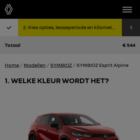
Menu
Stap 1: Kies uitvoering
Stap 2: K
Sta
2
Kies opties, leaseperiode en kilometers
3
Totaal
€
544
Home
Modellen
SYMBIOZ
SYMBIOZ Esprit Alpine
1
WELKE KLEUR WORDT HET?