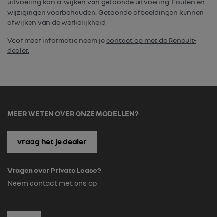
uitvoering kan afwijken van getoonde uitvoering. Fouten en
wijzigingen voorbehouden. Getoonde afbeeldingen kunnen
afwijken van de werkelijkheid
Voor meer informatie neem je
contact op met de Renault-
dealer.
MEER WETEN OVER ONZE MODELLEN?
vraag het je dealer
Vragen over Private Lease?
Neem contact met ons op