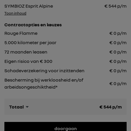
SYMBIOZ Esprit Alpine
€
544
p/m
Toon inhoud
Contractopties en keuzes
Rouge Flamme
€
0
p/m
5.000
kilometer per jaar
€
0
p/m
72
maanden leasen
€
0
p/m
Eigen risico van € 300
€
0
p/m
Schadeverzekering voor inzittenden
€ 0 p/m
Bescherming bij werkloosheid en/of
€ 0 p/m
arbeidsongeschiktheid*
Totaal
€
544
p/m
doorgaan