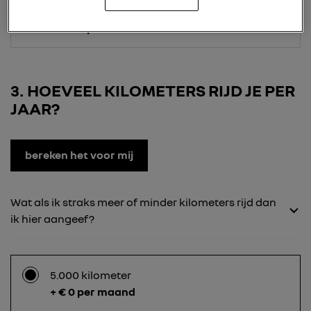
24 maanden
+ € 185 per maand
3
HOEVEEL KILOMETERS RIJD JE PER
JAAR?
bereken het voor mij
Wat als ik straks meer of minder kilometers rijd dan
ik hier aangeef?
5.000 kilometer
+ € 0 per maand