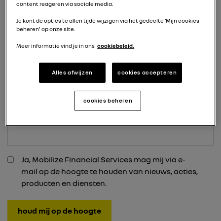
content reageren via sociale media.
Achternaam
*
Je kunt de opties te allen tijde wijzigen via het gedeelte 'Mijn cookies
beheren' op onze site.
Meer informatie vind je in ons
cookiebeleid.
Voornaam
*
Alles afwijzen
cookies accepteren
cookies beheren
E-mailadres
*
Inschrijven
Ja, Mobilize Financial Services mag mij via e-
mail op de hoogte te houden van nieuws, acties,
*
producten en diensten.
houd mij op de hoogte