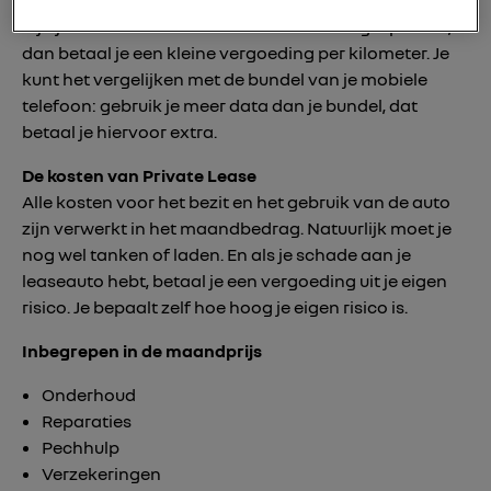
RIjd je meer kilometers dan vooraf dan afgesproken,
dan betaal je een kleine vergoeding per kilometer. Je
kunt het vergelijken met de bundel van je mobiele
telefoon: gebruik je meer data dan je bundel, dat
betaal je hiervoor extra.
De kosten van Private Lease
Alle kosten voor het bezit en het gebruik van de auto
zijn verwerkt in het maandbedrag. Natuurlijk moet je
nog wel tanken of laden. En als je schade aan je
leaseauto hebt, betaal je een vergoeding uit je eigen
risico. Je bepaalt zelf hoe hoog je eigen risico is.
Inbegrepen in de maandprijs
Onderhoud
Reparaties
Pechhulp
Verzekeringen