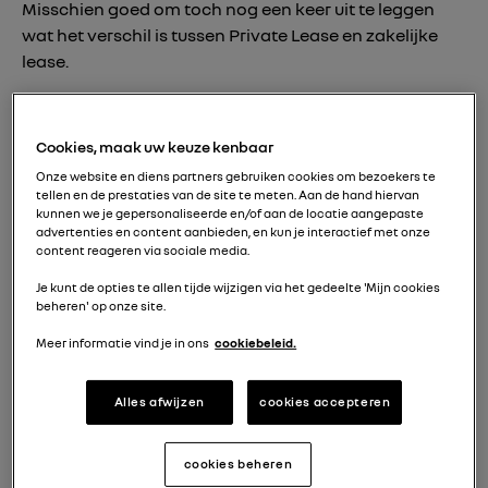
Misschien goed om toch nog een keer uit te leggen
wat het verschil is tussen Private Lease en zakelijke
lease.
Zakelijke lease: een auto van de zaak
Bij zakelijke lease staat het leasecontract op naam
Cookies, maak uw keuze kenbaar
van de werkgever. De werkgever betaalt voor het
Onze website en diens partners gebruiken cookies om bezoekers te
gebruik van de auto en alle bijkomende kosten zoals
tellen en de prestaties van de site te meten. Aan de hand hiervan
onderhoud en verzekeringen.
kunnen we je gepersonaliseerde en/of aan de locatie aangepaste
advertenties en content aanbieden, en kun je interactief met onze
Je kan een leaseauto zien als een extraatje dat de
content reageren via sociale media.
werkgever aan z’n werknemer geeft. Als werkgever
Je kunt de opties te allen tijde wijzigen via het gedeelte 'Mijn cookies
betaal je vergoeding voor het gebruik van de auto: dit
beheren' op onze site.
is de bijtelling.
Meer informatie vind je in ons
cookiebeleid.
Private Lease: leasen als particulier
Alles afwijzen
cookies accepteren
Bij Private Lease staat het contract op jouw naam. Het
maandbedrag is inclusief alle kosten voor onderhoud,
cookies beheren
pechhulp, verzekeringen en belasting.