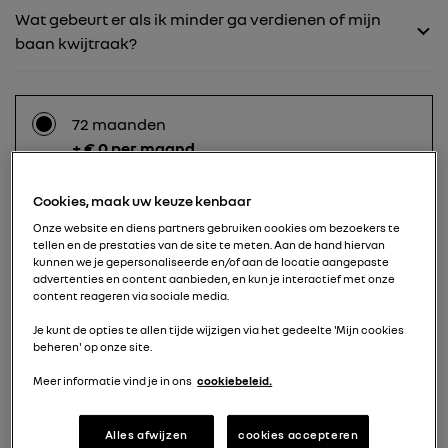
Wat gebeurt er als ik minder ga verdienen of mijn
baan kwijtraak?
72 maanden
+ € 0 per maand
Cookies, maak uw keuze kenbaar
60 maanden
Onze website en diens partners gebruiken cookies om bezoekers te
tellen en de prestaties van de site te meten. Aan de hand hiervan
+ € 22 per maand
kunnen we je gepersonaliseerde en/of aan de locatie aangepaste
advertenties en content aanbieden, en kun je interactief met onze
content reageren via sociale media.
Je kunt de opties te allen tijde wijzigen via het gedeelte 'Mijn cookies
48 maanden
beheren' op onze site.
+ € 45 per maand
Meer informatie vind je in ons
cookiebeleid.
Alles afwijzen
cookies accepteren
36 maanden