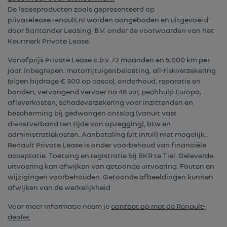
De leaseproducten zoals gepresenteerd op
privatelease.renault.nl worden aangeboden en uitgevoerd
door Santander Leasing B.V. onder de voorwaarden van het
Keurmerk Private Lease.
Vanafprijs Private Lease o.b.v. 72 maanden en 5.000 km per
jaar. Inbegrepen: motorrijtuigenbelasting, all-riskverzekering
(eigen bijdrage € 300 op casco), onderhoud, reparatie en
banden, vervangend vervoer na 48 uur, pechhulp Europa,
afleverkosten, schadeverzekering voor inzittenden en
bescherming bij gedwongen ontslag (vanuit vast
dienstverband ten tijde van opzegging), btw en
administratiekosten. Aanbetaling (uit inruil) niet mogelijk..
Renault Private Lease is onder voorbehoud van financiële
acceptatie. Toetsing en registratie bij BKR te Tiel. Geleverde
uitvoering kan afwijken van getoonde uitvoering. Fouten en
wijzigingen voorbehouden. Getoonde afbeeldingen kunnen
afwijken van de werkelijkheid
Voor meer informatie neem je
contact op met de Renault-
dealer.