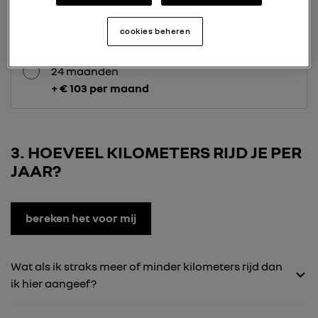
+ € 71 per maand
cookies beheren
24 maanden
+ € 103 per maand
3
HOEVEEL KILOMETERS RIJD JE PER
JAAR?
bereken het voor mij
Wat als ik straks meer of minder kilometers rijd dan
ik hier aangeef?