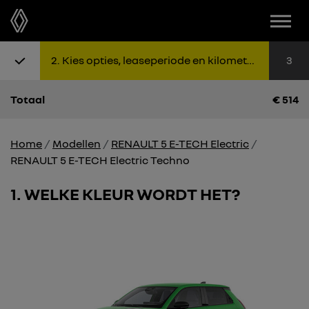
Menu
Stap 1: Kies uitvoering
Stap 2: K
Sta
2
Kies opties, leaseperiode en kilometers
3
Totaal
€
514
Home
Modellen
RENAULT 5 E-TECH Electric
RENAULT 5 E-TECH Electric Techno
1
WELKE KLEUR WORDT HET?