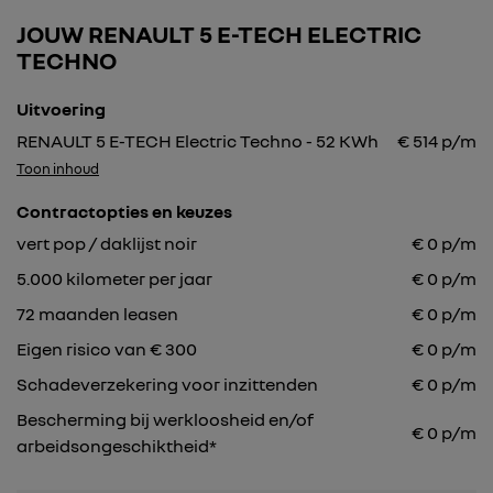
JOUW RENAULT 5 E-TECH ELECTRIC
TECHNO
Uitvoering
RENAULT 5 E-TECH Electric Techno - 52 KWh
€
514
p/m
Toon inhoud
Contractopties en keuzes
vert pop / daklijst noir
€
0
p/m
5.000
kilometer per jaar
€
0
p/m
72
maanden leasen
€
0
p/m
Eigen risico van € 300
€
0
p/m
Schadeverzekering voor inzittenden
€ 0 p/m
Bescherming bij werkloosheid en/of
€ 0 p/m
arbeidsongeschiktheid*