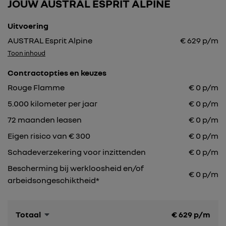
JOUW AUSTRAL ESPRIT ALPINE
Uitvoering
AUSTRAL Esprit Alpine
€
629
p/m
Toon inhoud
Contractopties en keuzes
Rouge Flamme
€
0
p/m
5.000
kilometer per jaar
€
0
p/m
72
maanden leasen
€
0
p/m
Eigen risico van € 300
€
0
p/m
Schadeverzekering voor inzittenden
€ 0 p/m
Bescherming bij werkloosheid en/of
€ 0 p/m
arbeidsongeschiktheid*
Totaal
€
629
p/m