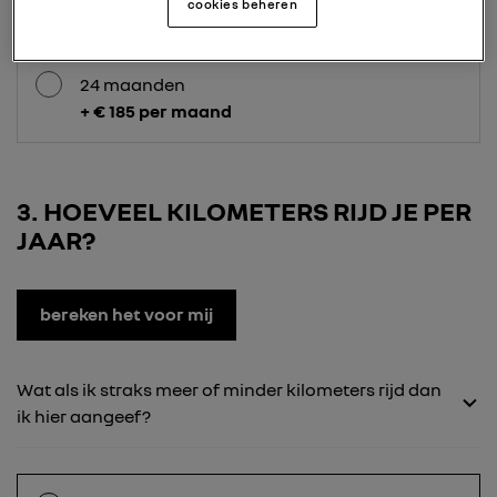
cookies beheren
24 maanden
+ € 185 per maand
3
HOEVEEL KILOMETERS RIJD JE PER
JAAR?
bereken het voor mij
Wat als ik straks meer of minder kilometers rijd dan
ik hier aangeef?