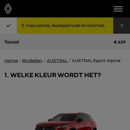
Menu
Stap 1: Kies uitvoering
Stap 2: K
Sta
2
Kies opties, leaseperiode en kilometers
3
Totaal
€
629
Home
Modellen
AUSTRAL
AUSTRAL Esprit Alpine
1
WELKE KLEUR WORDT HET?