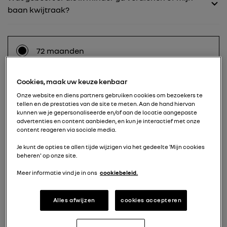
baan kwijtraak?
72 maanden
+ € 0 per maand
Cookies, maak uw keuze kenbaar
Onze website en diens partners gebruiken cookies om bezoekers te
60 maanden
tellen en de prestaties van de site te meten. Aan de hand hiervan
kunnen we je gepersonaliseerde en/of aan de locatie aangepaste
+ € 25 per maand
advertenties en content aanbieden, en kun je interactief met onze
content reageren via sociale media.
Je kunt de opties te allen tijde wijzigen via het gedeelte 'Mijn cookies
beheren' op onze site.
48 maanden
+ € 55 per maand
Meer informatie vind je in ons
cookiebeleid.
Alles afwijzen
cookies accepteren
36 maanden
+ € 105 per maand