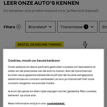
LEER ONZE AUTO'S KENNEN
En bereken wat je elke maand voor je Renault betaalt.
Filters
Brandstof
Transmissie
Zi
1
BESTEL DE NIEUWE TWINGO
Cookies, maak uw keuze kenbaar
Onze website en diens partners gebruiken cookies om bezoekers te
tellen en de prestaties van de site te meten. Aan de hand hiervan
kunnen we je gepersonaliseerde en/of aan de locatie aangepaste
advertenties en content aanbieden, en kun je interactief met onze
content reageren via sociale media.
Je kunt de opties te allen tijde wijzigen via het gedeelte 'Mijn cookies
TWINGO E-TECH
beheren' op onze site.
ELECTRIC
Meer informatie vind je in ons
cookiebeleid.