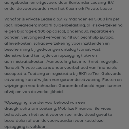
aangeboden en uitgevoerd door Santander Leasing B.V.
onder de voorwaarden van het Keurmerk Private Lease
Vanafprijs Private Lease o.b.v. 72 maanden en 5.000 km per
jaar. Inbegrepen: motorrijtuigenbelasting, all-riskverzekering
(eigen bijdrage € 300 op casco), onderhoud, reparatie en
banden, vervangend vervoer na 48 uur, pechhulp Europa,
afleverkosten, schadeverzekering voor inzittenden en
bescherming bij gedwongen ontslag (vanuit vast
dienstverband ten tijde van opzegging), btw en
administratiekosten. Aanbetaling (uit inruil) niet mogelijk..
Renault Private Lease is onder voorbehoud van financiële
acceptatie. Toetsing en registratie bij BKR te Tiel. Geleverde
uitvoering kan afwijken van getoonde uitvoering. Fouten en
wijzigingen voorbehouden. Getoonde afbeeldingen kunnen
afwijken van de werkelijkheid.
*Opzegging is onder voorbehoud van een
draagkrachtnormtoetsing. Mobilize Financial Services
behoudt zich het recht voor om per individueel geval te
beoordelen of aan de voorwaarden voor kosteloze
opzegging is voldaan.