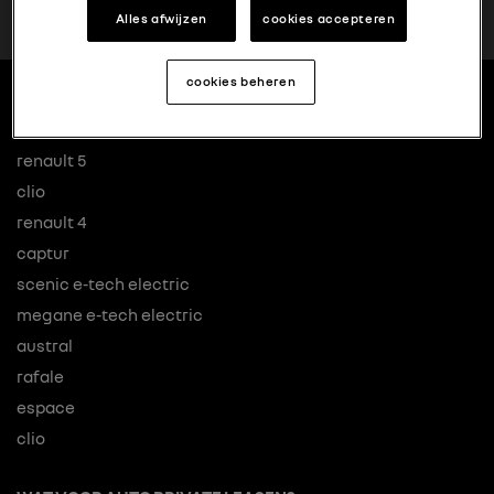
Alles afwijzen
cookies accepteren
cookies beheren
MODELLEN
renault 5
clio
renault 4
captur
scenic e-tech electric
megane e-tech electric
austral
rafale
espace
clio