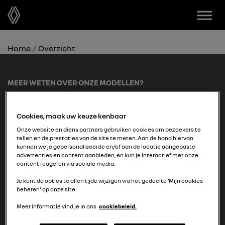
Menu
Home
Overzicht
MEER WETEN OVER ONZE MODELLEN?
vraag het je dealer
Cookies, maak uw keuze kenbaar
Onze website en diens partners gebruiken cookies om bezoekers te
tellen en de prestaties van de site te meten. Aan de hand hiervan
Vragen over Private Lease?
kunnen we je gepersonaliseerde en/of aan de locatie aangepaste
Neem contact met ons op
advertenties en content aanbieden, en kun je interactief met onze
content reageren via sociale media.
Je kunt de opties te allen tijde wijzigen via het gedeelte 'Mijn cookies
beheren' op onze site.
Meer informatie vind je in ons
cookiebeleid.