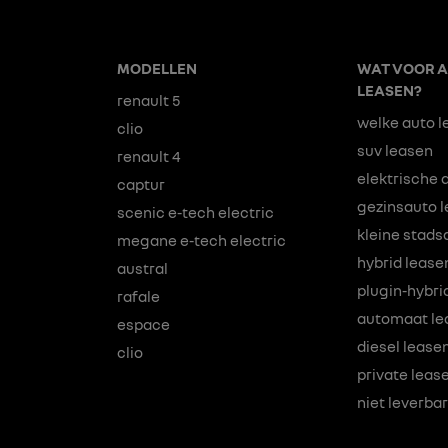
MODELLEN
WAT VOOR A
LEASEN?
renault 5
welke auto l
clio
suv leasen
renault 4
elektrische 
captur
gezinsauto 
scenic e-tech electric
kleine stads
megane e-tech electric
hybrid lease
austral
plugin-hybri
rafale
automaat le
espace
diesel lease
clio
private lease
niet leverba