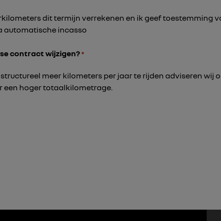
erkilometers dit termijn verrekenen en ik geef toestemming v
a automatische incasso
ease contract wijzigen?
*
structureel meer kilometers per jaar te rijden adviseren wij
r een hoger totaalkilometrage.