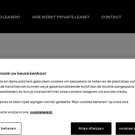
O LEASEN?
HOE WERKT PRIVATE LEASE?
CONTACT
 maak uw keuze kenbaar
GAVE
e en diens partners gebruiken cookies om bezoekers te tellen en de prestaties van 
de hand hiervan kunnen we je gepersonaliseerde en/of aan de locatie aangepaste
aanbieden, en kun je interactief met onze content reageren via sociale media.
OMETERSTA
pties te allen tijde wijzigen via het gedeelte 'Mijn cookies beheren' op onze site.
tie vind je in ons
cookiebeleid.
e de mogelijkheid om eventuele meer gereden kilometers te 
s beheren
Alles afwijzen
cookies