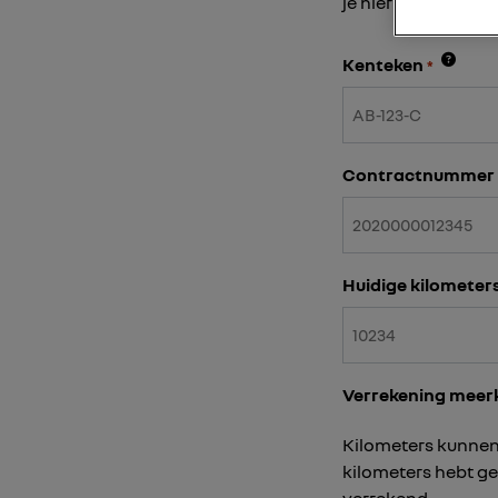
je hier gebruik va
Kenteken
*
Contractnummer
Huidige kilometer
Verrekening meer
Kilometers kunnen 
kilometers hebt g