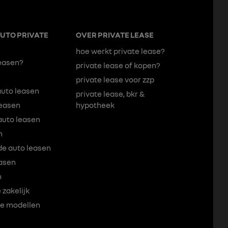
UTO PRIVATE
OVER PRIVATE LEASE
hoe werkt private lease?
easen?
private lease of kopen?
private lease voor zzp
auto leasen
private lease, bkr &
leasen
hypotheek
auto leasen
n
de auto leasen
asen
n
 zakelijk
re modellen