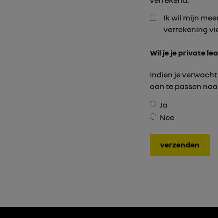
verrekend.
Ik wil mijn me
verrekening vi
Wil je je private l
Indien je verwacht 
aan te passen naa
Ja
Nee
verzenden