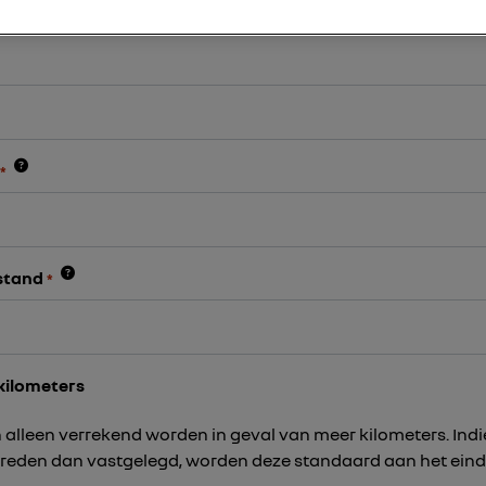
n wilt maken vragen wij je onderstaande gegevens in te vullen
*
stand
*
kilometers
alleen verrekend worden in geval van meer kilometers. Indi
ereden dan vastgelegd, worden deze standaard aan het eind