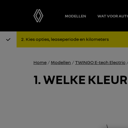
MODELLEN
WAT VOOR AUT
Stap 1: Kies uitvoering
Stap 2: K
2
Kies opties, leaseperiode en kilometers
Home
Modellen
TWINGO E-tech Electric
1
WELKE KLEUR