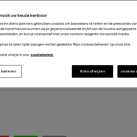
 maak uw keuze kenbaar
e en diens partners gebruiken cookies om bezoekers te tellen en de prestaties van 
de hand hiervan kunnen we je gepersonaliseerde en/of aan de locatie aangepaste
aanbieden, en kun je interactief met onze content reageren via sociale media.
pties te allen tijde wijzigen via het gedeelte 'Mijn cookies beheren' op onze site.
tie vind je in ons
cookiebeleid.
s beheren
Alles afwijzen
cookies