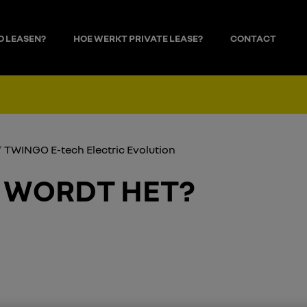
O LEASEN?
HOE WERKT PRIVATE LEASE?
CONTACT
ies opties, leaseperiode en kilometers
TWINGO E-tech Electric Evolution
 WORDT HET?