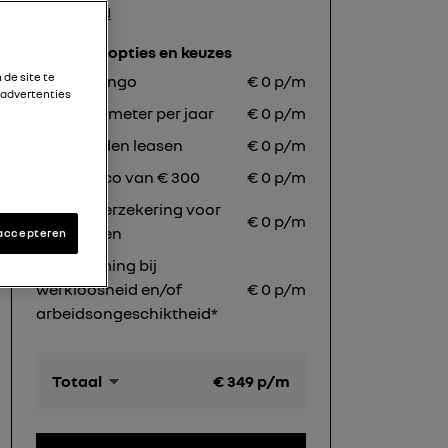
Toon inhoud
Contractopties en keuzes
de site te
Jaune Mango
€
0
p/m
 advertenties
5.000
kilometer per jaar
€
0
p/m
72
maanden leasen
€
0
p/m
Eigen risico van € 300
€
0
p/m
Schadeverzekering voor
€ 0 p/m
inzittenden
 accepteren
Bescherming bij
werkloosheid en/of
€ 0 p/m
arbeidsongeschiktheid*
Totaal
€
349
p/m