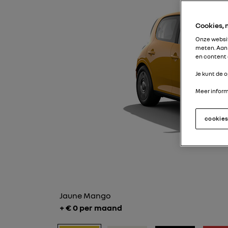
Cookies,
Onze websit
meten. Aan 
en content 
Je kunt de o
Meer informa
cookie
Jaune Mango
+ €
0
per maand