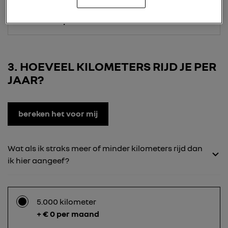
24 maanden
+ € 175 per maand
3
HOEVEEL KILOMETERS RIJD JE PER
JAAR?
bereken het voor mij
Wat als ik straks meer of minder kilometers rijd dan
ik hier aangeef?
5.000 kilometer
+ € 0 per maand