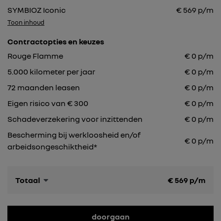
SYMBIOZ Iconic
€
569
p/m
Toon inhoud
Contractopties en keuzes
Rouge Flamme
€
0
p/m
5.000
kilometer per jaar
€
0
p/m
72
maanden leasen
€
0
p/m
Eigen risico van € 300
€
0
p/m
Schadeverzekering voor inzittenden
€ 0 p/m
Bescherming bij werkloosheid en/of
€ 0 p/m
arbeidsongeschiktheid*
Totaal
€
569
p/m
doorgaan