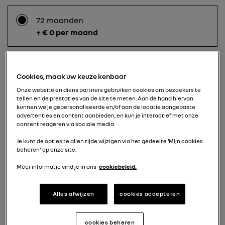
72 maanden
+ € 0 per maand
60 maanden
Cookies, maak uw keuze kenbaar
+ € 20 per maand
Onze website en diens partners gebruiken cookies om bezoekers te
tellen en de prestaties van de site te meten. Aan de hand hiervan
kunnen we je gepersonaliseerde en/of aan de locatie aangepaste
advertenties en content aanbieden, en kun je interactief met onze
content reageren via sociale media.
48 maanden
+ € 50 per maand
Je kunt de opties te allen tijde wijzigen via het gedeelte 'Mijn cookies
beheren' op onze site.
Meer informatie vind je in ons
cookiebeleid.
36 maanden
+ € 100 per maand
Alles afwijzen
cookies accepteren
cookies beheren