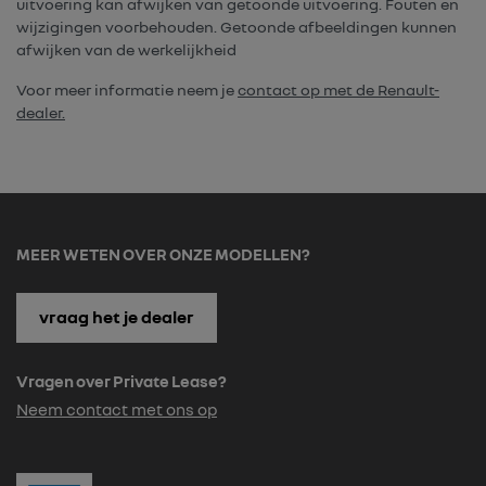
uitvoering kan afwijken van getoonde uitvoering. Fouten en
wijzigingen voorbehouden. Getoonde afbeeldingen kunnen
afwijken van de werkelijkheid
Voor meer informatie neem je
contact op met de Renault-
dealer.
MEER WETEN OVER ONZE MODELLEN?
vraag het je dealer
Vragen over Private Lease?
Neem contact met ons op