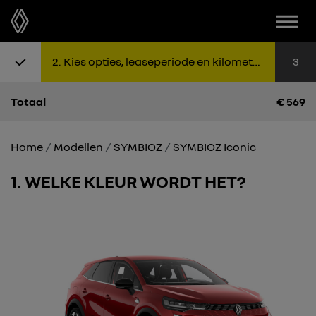
Menu
Stap 1: Kies uitvoering
Stap 2: K
Sta
2
Kies opties, leaseperiode en kilometers
3
Totaal
€
569
Home
Modellen
SYMBIOZ
SYMBIOZ Iconic
1
WELKE KLEUR WORDT HET?