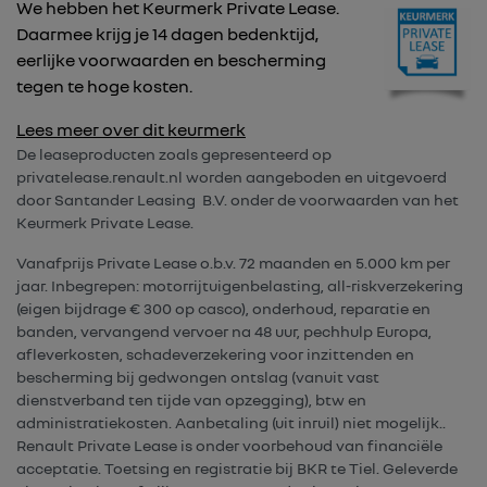
We hebben het Keurmerk Private Lease.
Daarmee krijg je 14 dagen bedenktijd,
eerlijke voorwaarden en bescherming
tegen te hoge kosten.
Lees meer over dit keurmerk
De leaseproducten zoals gepresenteerd op
privatelease.renault.nl worden aangeboden en uitgevoerd
door Santander Leasing B.V. onder de voorwaarden van het
Keurmerk Private Lease.
Vanafprijs Private Lease o.b.v. 72 maanden en 5.000 km per
jaar. Inbegrepen: motorrijtuigenbelasting, all-riskverzekering
(eigen bijdrage € 300 op casco), onderhoud, reparatie en
banden, vervangend vervoer na 48 uur, pechhulp Europa,
afleverkosten, schadeverzekering voor inzittenden en
bescherming bij gedwongen ontslag (vanuit vast
dienstverband ten tijde van opzegging), btw en
administratiekosten. Aanbetaling (uit inruil) niet mogelijk..
Renault Private Lease is onder voorbehoud van financiële
acceptatie. Toetsing en registratie bij BKR te Tiel. Geleverde