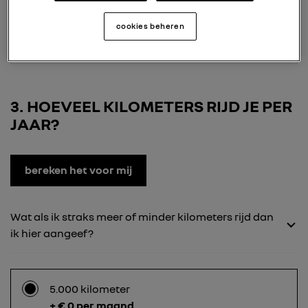
24 maanden
cookies beheren
+ € 167 per maand
3
HOEVEEL KILOMETERS RIJD JE PER
JAAR?
bereken het voor mij
Wat als ik straks meer of minder kilometers rijd dan
ik hier aangeef?
5.000 kilometer
+ € 0 per maand