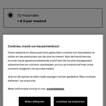
72 maanden
+ € 0 per maand
60 maanden
+ € 65 per maand
Cookies, maak uw keuze kenbaar
Onze website en diens partners gebruiken cookies om bezoekers te
tellen en de prestaties van de site te meten. Aan de hand hiervan
kunnen we je gepersonaliseerde en/of aan de locatie aangepaste
advertenties en content aanbieden, en kun je interactief met onze
48 maanden
content reageren via sociale media.
+ € 90 per maand
Je kunt de opties te allen tijde wijzigen via het gedeelte 'Mijn cookies
beheren' op onze site.
Meer informatie vind je in ons
cookiebeleid.
36 maanden
+ € 122 per maand
Alles afwijzen
cookies accepteren