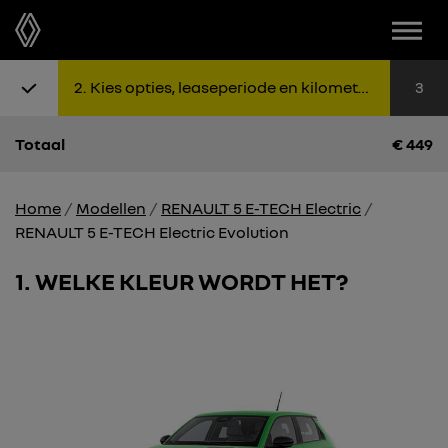
Menu
Stap 1: Kies uitvoering
Stap 2: K
Sta
2
Kies opties, leaseperiode en kilometers
3
Totaal
€
449
Home
Modellen
RENAULT 5 E-TECH Electric
RENAULT 5 E-TECH Electric Evolution
1
WELKE KLEUR WORDT HET?