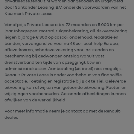
privatelease.renault.nl worden aangeboden en uitgevoerd
door Santander Leasing B.V. onder de voorwaarden van het
Keurmerk Private Lease.
Vanafprijs Private Lease o.b.v. 72 maanden en 5.000 km per
jaar. Inbegrepen: motorrijtuigenbelasting, all-riskverzekering
(eigen bijdrage € 300 op casco), onderhoud, reparatie en
banden, vervangend vervoer na 48 uur, pechhulp Europa,
afleverkosten, schadeverzekering voor inzittenden en
bescherming bij gedwongen ontslag (vanuit vast
dienstverband ten tijde van opzegging), btw en
administratiekosten. Aanbetaling (uit inruil) niet mogelijk..
Renault Private Lease is onder voorbehoud van financiële
acceptatie. Toetsing en registratie bij BKR te Tiel. Geleverde
uitvoering kan afwijken van getoonde uitvoering. Fouten en
wijzigingen voorbehouden. Getoonde afbeeldingen kunnen
afwijken van de werkelijkheid
Voor meer informatie neem je
contact op met de Renault-
dealer.