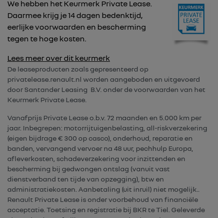
We hebben het Keurmerk Private Lease.
Daarmee krijg je 14 dagen bedenktijd,
eerlijke voorwaarden en bescherming
tegen te hoge kosten.
Lees meer over dit keurmerk
De leaseproducten zoals gepresenteerd op
privatelease.renault.nl worden aangeboden en uitgevoerd
door Santander Leasing B.V. onder de voorwaarden van het
Keurmerk Private Lease.
Vanafprijs Private Lease o.b.v. 72 maanden en 5.000 km per
jaar. Inbegrepen: motorrijtuigenbelasting, all-riskverzekering
(eigen bijdrage € 300 op casco), onderhoud, reparatie en
banden, vervangend vervoer na 48 uur, pechhulp Europa,
afleverkosten, schadeverzekering voor inzittenden en
bescherming bij gedwongen ontslag (vanuit vast
dienstverband ten tijde van opzegging), btw en
administratiekosten. Aanbetaling (uit inruil) niet mogelijk..
Renault Private Lease is onder voorbehoud van financiële
acceptatie. Toetsing en registratie bij BKR te Tiel. Geleverde