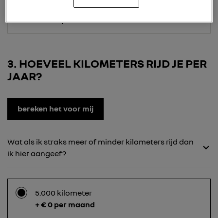
24 maanden
+ € 210 per maand
3
HOEVEEL KILOMETERS RIJD JE PER
JAAR?
bereken het voor mij
Wat als ik straks meer of minder kilometers rijd dan
ik hier aangeef?
5.000 kilometer
+ € 0 per maand