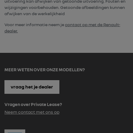
uitvoering kan afwijken van getoonde uitvoering. Fouten en
wijzigingen voorbehouden. Getoonde afbeeldingen kunnen
afwijken van de werkelijkheid
Voor meer informatie neem je
contact op met de Renault-
dealer.
MEER WETEN OVER ONZE MODELLEN?
vraag het je dealer
Vragen over Private Lease?
Neem contact met ons op