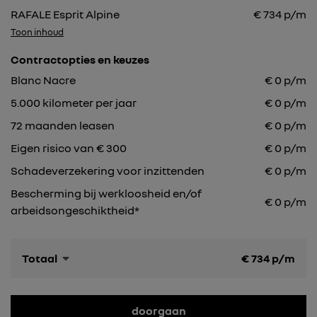
RAFALE Esprit Alpine
€
734
p/m
Toon inhoud
Contractopties en keuzes
Blanc Nacre
€
0
p/m
5.000
kilometer per jaar
€
0
p/m
72
maanden leasen
€
0
p/m
Eigen risico van € 300
€
0
p/m
Schadeverzekering voor inzittenden
€ 0 p/m
Bescherming bij werkloosheid en/of
€ 0 p/m
arbeidsongeschiktheid*
Totaal
€
734
p/m
doorgaan