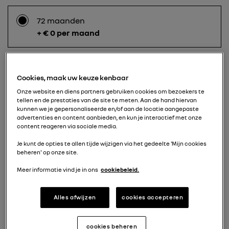
72 maanden
+ € 0 per maand
60 maanden
Cookies, maak uw keuze kenbaar
+ € 25 per maand
Onze website en diens partners gebruiken cookies om bezoekers te
tellen en de prestaties van de site te meten. Aan de hand hiervan
kunnen we je gepersonaliseerde en/of aan de locatie aangepaste
advertenties en content aanbieden, en kun je interactief met onze
content reageren via sociale media.
48 maanden
+ € 60 per maand
Je kunt de opties te allen tijde wijzigen via het gedeelte 'Mijn cookies
beheren' op onze site.
Meer informatie vind je in ons
cookiebeleid.
36 maanden
+ € 120 per maand
Alles afwijzen
cookies accepteren
cookies beheren