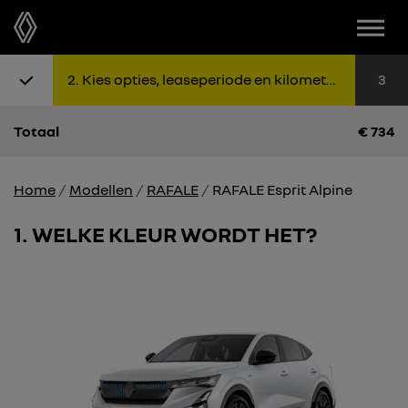
Menu
Stap 1: Kies uitvoering
Stap 2: K
Sta
2
Kies opties, leaseperiode en kilometers
3
Totaal
€
734
Home
Modellen
RAFALE
RAFALE Esprit Alpine
1
WELKE KLEUR WORDT HET?