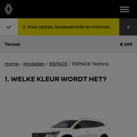
Menu
Stap 1: Kies uitvoering
Stap 2: K
Sta
2
Kies opties, leaseperiode en kilometers
3
Totaal
€
659
Home
Modellen
ESPACE
ESPACE Techno
1
WELKE KLEUR WORDT HET?