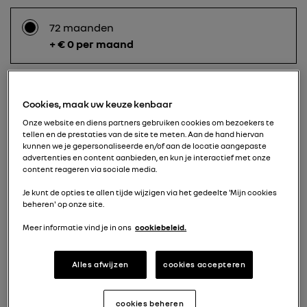
72 maanden
+ € 0 per maand
60 maanden
Cookies, maak uw keuze kenbaar
+ € 30 per maand
Onze website en diens partners gebruiken cookies om bezoekers te
tellen en de prestaties van de site te meten. Aan de hand hiervan
kunnen we je gepersonaliseerde en/of aan de locatie aangepaste
advertenties en content aanbieden, en kun je interactief met onze
content reageren via sociale media.
48 maanden
+ € 70 per maand
Je kunt de opties te allen tijde wijzigen via het gedeelte 'Mijn cookies
beheren' op onze site.
Meer informatie vind je in ons
cookiebeleid.
36 maanden
+ € 135 per maand
Alles afwijzen
cookies accepteren
cookies beheren