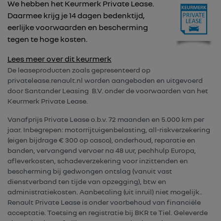
We hebben het Keurmerk Private Lease.
Daarmee krijg je 14 dagen bedenktijd,
eerlijke voorwaarden en bescherming
tegen te hoge kosten.
Lees meer over dit keurmerk
De leaseproducten zoals gepresenteerd op
privatelease.renault.nl worden aangeboden en uitgevoerd
door Santander Leasing B.V. onder de voorwaarden van het
Keurmerk Private Lease.
Vanafprijs Private Lease o.b.v. 72 maanden en 5.000 km per
jaar. Inbegrepen: motorrijtuigenbelasting, all-riskverzekering
(eigen bijdrage € 300 op casco), onderhoud, reparatie en
banden, vervangend vervoer na 48 uur, pechhulp Europa,
afleverkosten, schadeverzekering voor inzittenden en
bescherming bij gedwongen ontslag (vanuit vast
dienstverband ten tijde van opzegging), btw en
administratiekosten. Aanbetaling (uit inruil) niet mogelijk..
Renault Private Lease is onder voorbehoud van financiële
acceptatie. Toetsing en registratie bij BKR te Tiel. Geleverde