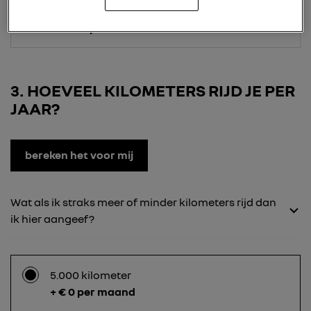
24 maanden
+ € 240 per maand
3
HOEVEEL KILOMETERS RIJD JE PER
JAAR?
bereken het voor mij
Wat als ik straks meer of minder kilometers rijd dan
ik hier aangeef?
5.000 kilometer
+ € 0 per maand