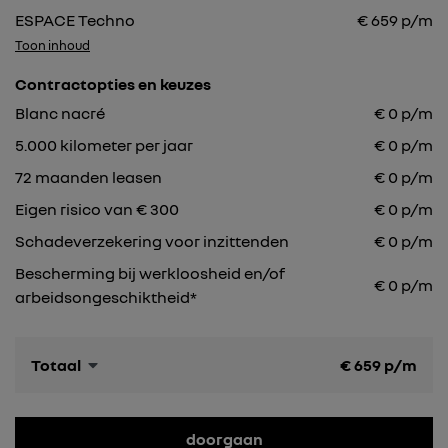
ESPACE Techno
€
659
p/m
Toon inhoud
Contractopties en keuzes
Blanc nacré
€
0
p/m
5.000
kilometer per jaar
€
0
p/m
72
maanden leasen
€
0
p/m
Eigen risico van € 300
€
0
p/m
Schadeverzekering voor inzittenden
€ 0 p/m
Bescherming bij werkloosheid en/of
€ 0 p/m
arbeidsongeschiktheid*
Totaal
€
659
p/m
doorgaan