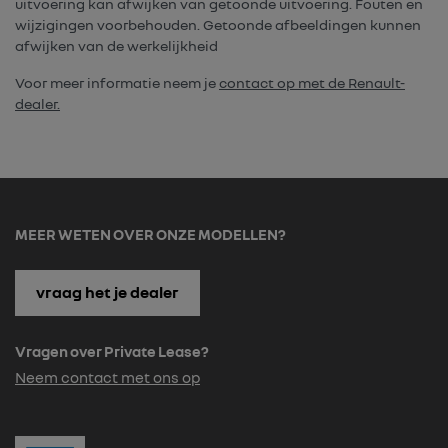
uitvoering kan afwijken van getoonde uitvoering. Fouten en
wijzigingen voorbehouden. Getoonde afbeeldingen kunnen
afwijken van de werkelijkheid
Voor meer informatie neem je
contact op met de Renault-
dealer.
MEER WETEN OVER ONZE MODELLEN?
vraag het je dealer
Vragen over Private Lease?
Neem contact met ons op