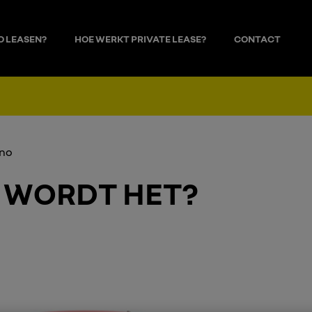
O LEASEN?
HOE WERKT PRIVATE LEASE?
CONTACT
ies opties, leaseperiode en kilometers
no
 WORDT HET?