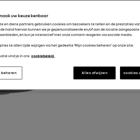
 maak uw keuze kenbaar
e en diens partners gebruiken cookies om bezoekers te tellen en de prestaties van 
de hand hiervan kunnen we je gepersonaliseerde en/of aan de locatie aangepaste
aanbieden, en kun je interactief met onze content reageren via sociale media.
pties te allen tijde wijzigen via het gedeelte 'Mijn cookies beheren' op onze site.
tie vind je in ons
cookiebeleid.
s beheren
Alles afwijzen
cookies