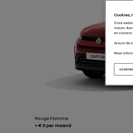
Cookies,
Onze websit
meten. Aan 
en content 
Je kunt de o
Meer informa
cookie
Rouge Flamme
+ €
0
per maand