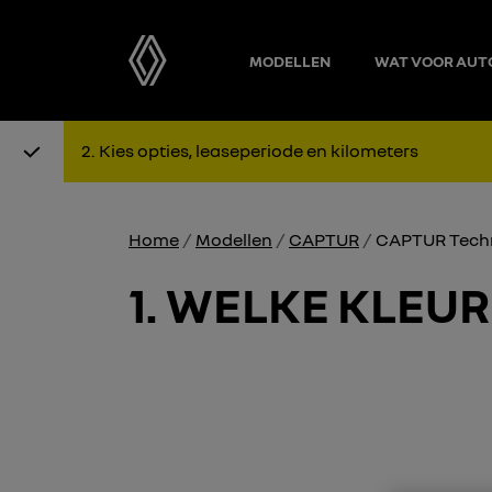
MODELLEN
WAT VOOR AUT
Stap 1: Kies uitvoering
Stap 2: K
2
Kies opties, leaseperiode en kilometers
Home
Modellen
CAPTUR
CAPTUR Tech
1
WELKE KLEUR