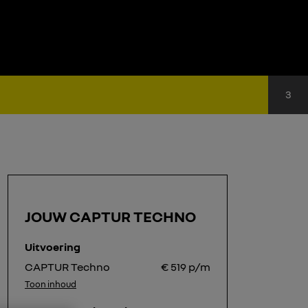
Sta
3
JOUW CAPTUR TECHNO
Uitvoering
CAPTUR Techno
€
519
p/m
Toon inhoud