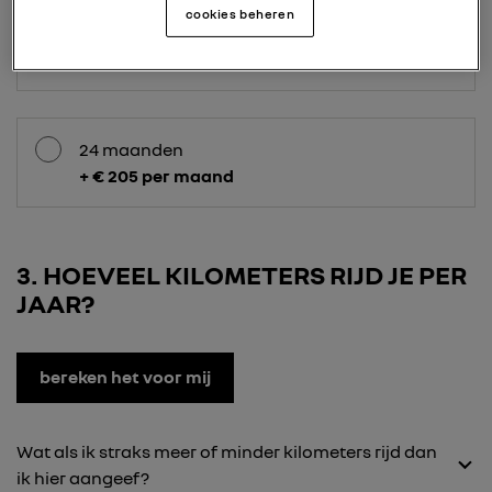
cookies beheren
36 maanden
+ € 110 per maand
24 maanden
+ € 205 per maand
3
HOEVEEL KILOMETERS RIJD JE PER
JAAR?
bereken het voor mij
Wat als ik straks meer of minder kilometers rijd dan
ik hier aangeef?