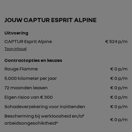
JOUW CAPTUR ESPRIT ALPINE
Uitvoering
CAPTUR Esprit Alpine
€
524
p/m
Toon inhoud
Contractopties en keuzes
Rouge Flamme
€
0
p/m
5.000
kilometer per jaar
€
0
p/m
72
maanden leasen
€
0
p/m
Eigen risico van € 300
€
0
p/m
Schadeverzekering voor inzittenden
€ 0 p/m
Bescherming bij werkloosheid en/of
€ 0 p/m
arbeidsongeschiktheid*