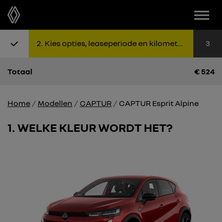
Menu
Stap 1: Kies uitvoering
Stap 2: K
Sta
2
Kies opties, leaseperiode en kilometers
3
Totaal
€
524
Home
Modellen
CAPTUR
CAPTUR Esprit Alpine
1
WELKE KLEUR WORDT HET?