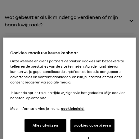
Wat gebeurt er als ik minder ga verdienen of mijn
baan kwijtraak?
72 maanden
Cookies, maak uw keuze kenbaar
+ € 0 per maand
Onze website en diens partners gebruiken cookies om bezoekers te
tellen en de prestaties van de site te meten. Aan de hand hiervan
kunnen we je gepersonaliseerde en/of aan de locatie aangepaste
advertenties en content aanbieden, en kun je interactief met onze
60 maanden
content reageren via sociale media.
+ € 25 per maand
Je kunt de opties te allen tijde wijzigen via het gedeelte 'Mijn cookies
beheren' op onze site.
Meer informatie vind je in ons
cookiebeleid.
48 maanden
+ € 55 per maand
Alles afwijzen
cookies accepteren