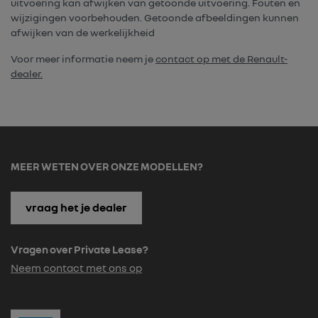
uitvoering kan afwijken van getoonde uitvoering. Fouten en
wijzigingen voorbehouden. Getoonde afbeeldingen kunnen
afwijken van de werkelijkheid
Voor meer informatie neem je
contact op met de Renault-
dealer.
MEER WETEN OVER ONZE MODELLEN?
vraag het je dealer
Vragen over Private Lease?
Neem contact met ons op