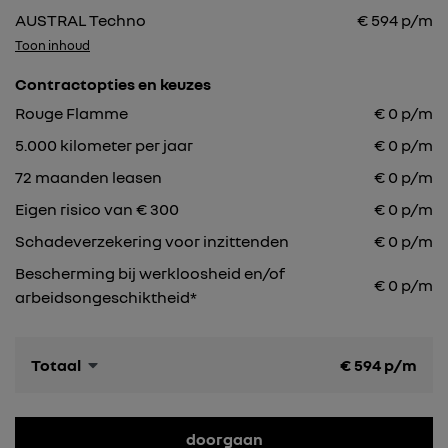
AUSTRAL Techno
€
594
p/m
Toon inhoud
Contractopties en keuzes
Rouge Flamme
€
0
p/m
5.000
kilometer per jaar
€
0
p/m
72
maanden leasen
€
0
p/m
Eigen risico van € 300
€
0
p/m
Schadeverzekering voor inzittenden
€ 0 p/m
Bescherming bij werkloosheid en/of
€ 0 p/m
arbeidsongeschiktheid*
Totaal
€
594
p/m
doorgaan