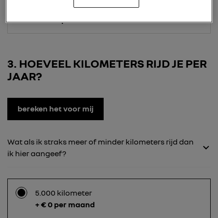
24 maanden
+ € 150 per maand
3
HOEVEEL KILOMETERS RIJD JE PER
JAAR?
bereken het voor mij
Wat als ik straks meer of minder kilometers rijd dan
ik hier aangeef?
5.000 kilometer
+ € 0 per maand