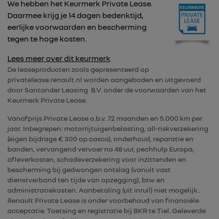
We hebben het Keurmerk Private Lease.
Daarmee krijg je 14 dagen bedenktijd,
eerlijke voorwaarden en bescherming
tegen te hoge kosten.
Lees meer over dit keurmerk
De leaseproducten zoals gepresenteerd op
privatelease.renault.nl worden aangeboden en uitgevoerd
door Santander Leasing B.V. onder de voorwaarden van het
Keurmerk Private Lease.
Vanafprijs Private Lease o.b.v. 72 maanden en 5.000 km per
jaar. Inbegrepen: motorrijtuigenbelasting, all-riskverzekering
(eigen bijdrage € 300 op casco), onderhoud, reparatie en
banden, vervangend vervoer na 48 uur, pechhulp Europa,
afleverkosten, schadeverzekering voor inzittenden en
bescherming bij gedwongen ontslag (vanuit vast
dienstverband ten tijde van opzegging), btw en
administratiekosten. Aanbetaling (uit inruil) niet mogelijk..
Renault Private Lease is onder voorbehoud van financiële
acceptatie. Toetsing en registratie bij BKR te Tiel. Geleverde