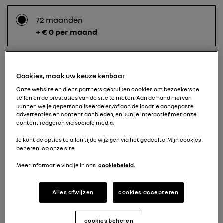
72 maanden
+ € 0 per maand
60 maanden
Cookies, maak uw keuze kenbaar
+ € 15 per maand
Onze website en diens partners gebruiken cookies om bezoekers te
tellen en de prestaties van de site te meten. Aan de hand hiervan
kunnen we je gepersonaliseerde en/of aan de locatie aangepaste
advertenties en content aanbieden, en kun je interactief met onze
content reageren via sociale media.
48 maanden
+ € 40 per maand
Je kunt de opties te allen tijde wijzigen via het gedeelte 'Mijn cookies
beheren' op onze site.
Meer informatie vind je in ons
cookiebeleid.
36 maanden
+ € 85 per maand
Alles afwijzen
cookies accepteren
cookies beheren