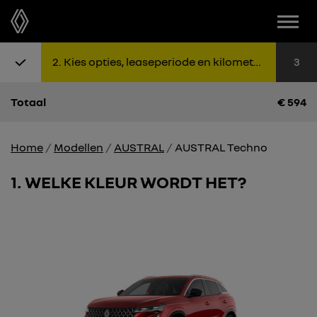
Menu
Stap 1: Kies uitvoering
Stap 2: K
Sta
2
Kies opties, leaseperiode en kilometers
3
Totaal
€
594
Home
Modellen
AUSTRAL
AUSTRAL Techno
1
WELKE KLEUR WORDT HET?