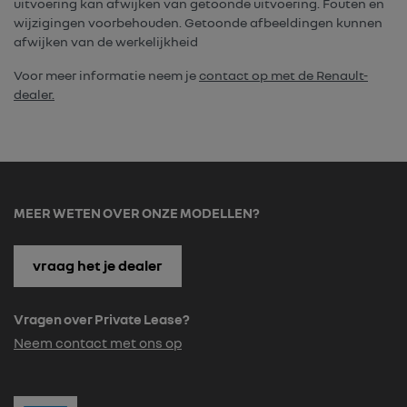
uitvoering kan afwijken van getoonde uitvoering. Fouten en
wijzigingen voorbehouden. Getoonde afbeeldingen kunnen
afwijken van de werkelijkheid
Voor meer informatie neem je
contact op met de Renault-
dealer.
MEER WETEN OVER ONZE MODELLEN?
vraag het je dealer
Vragen over Private Lease?
Neem contact met ons op