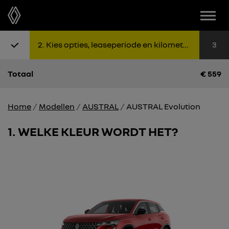
Menu
Stap 1: Kies uitvoering
Stap 2: K
Sta
2
Kies opties, leaseperiode en kilometers
3
Totaal
€
559
Home
Modellen
AUSTRAL
AUSTRAL Evolution
1
WELKE KLEUR WORDT HET?