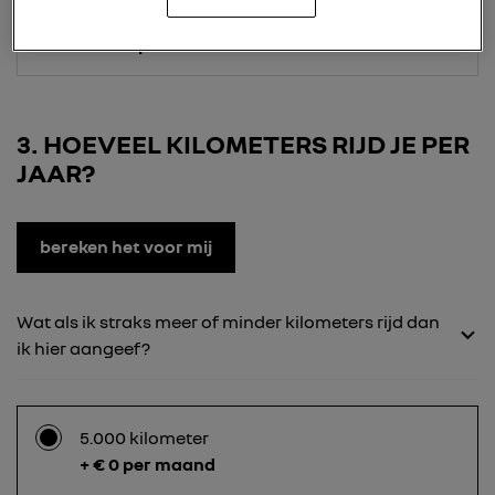
24 maanden
+ € 165 per maand
3
HOEVEEL KILOMETERS RIJD JE PER
JAAR?
bereken het voor mij
Wat als ik straks meer of minder kilometers rijd dan
ik hier aangeef?
5.000 kilometer
+ € 0 per maand