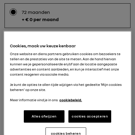
72 maanden
+ € 0 per maand
60 maanden
Cookies, maak uw keuze kenbaar
+ € 40 per maand
Onze website en diens partners gebruiken cookies om bezoekers te
tellen en de prestaties van de site te meten. Aan de hand hiervan
kunnen we je gepersonaliseerde en/of aan de locatie aangepaste
advertenties en content aanbieden, en kun je interactief met onze
content reageren via sociale media.
48 maanden
+ € 60 per maand
Je kunt de opties te allen tijde wijzigen via het gedeelte 'Mijn cookies
beheren' op onze site.
Meer informatie vind je in ons
cookiebeleid.
36 maanden
+ € 100 per maand
Alles afwijzen
cookies accepteren
cookies beheren