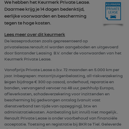
We hebben het Keurmerk Private Lease.
Daarmee krijg je 14 dagen bedenktijd,
eerlijke voorwaarden en bescherming
tegen te hoge kosten.
Lees meer over dit keurmerk
De leaseproducten zoals gepresenteerd op
privatelease.renault.nl worden aangeboden en uitgevoerd
door Santander Leasing B.V. onder de voorwaarden van het
Keurmerk Private Lease.
Vanafprijs Private Lease o.b.v. 72 maanden en 5.000 km per
jaar. Inbegrepen: motorrijtuigenbelasting, all-riskverzekering
(eigen bijdrage € 300 op casco), onderhoud, reparatie en
banden, vervangend vervoer na 48 uur, pechhulp Europa,
afleverkosten, schadeverzekering voor inzittenden en
bescherming bij gedwongen ontslag (vanuit vast
dienstverband ten tijde van opzegging), btw en
administratiekosten. Aanbetaling (uit inruil) niet mogelijk..
Renault Private Lease is onder voorbehoud van financiële
acceptatie. Toetsing en registratie bij BKR te Tiel. Geleverde