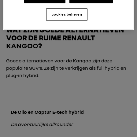
cookies beheren
WAT ZIJN GOEDE ALTERNATIEVEN
VOOR DE RUIME RENAULT
KANGOO
?
Goede alternatieven voor de Kangoo zijn deze
populaire SUV’s. Ze zijn te verkrijgen als full hybrid en
plug-in hybrid.
De Clio en Captur E-tech hybrid
De avontuurlijke allrounder