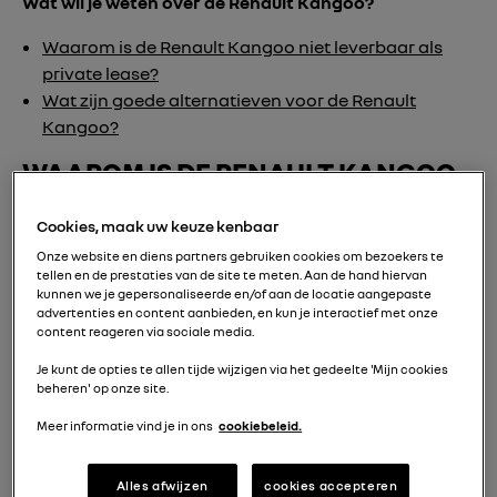
Wat wil je weten over de Renault Kangoo?
Waarom is de Renault Kangoo niet leverbaar als
private lease?
Wat zijn goede alternatieven voor de Renault
Kangoo?
WAAROM IS DE RENAULT KANGOO
NIET LEVERBAAR ALS PRIVATE
LEASE?
Cookies, maak uw keuze kenbaar
Onze website en diens partners gebruiken cookies om bezoekers te
tellen en de prestaties van de site te meten. Aan de hand hiervan
De Renault Kangoo is niet leverbaar als private lease
kunnen we je gepersonaliseerde en/of aan de locatie aangepaste
in Nederland. Er is simpelweg te weinig animo in ons
advertenties en content aanbieden, en kun je interactief met onze
content reageren via sociale media.
land voor een Kangoo personenwagen. Om zakelijk te
rijden, is hij echter wél zeer populair. Ondernemers
Je kunt de opties te allen tijde wijzigen via het gedeelte 'Mijn cookies
rijden hem elektrisch, als diesel of met een
beheren' op onze site.
benzinemotor. Wil jij een mooi alternatief voor de
Meer informatie vind je in ons
cookiebeleid.
Kangoo als private lease? Bekijk dan de alternatieven
hieronder.
Alles afwijzen
cookies accepteren