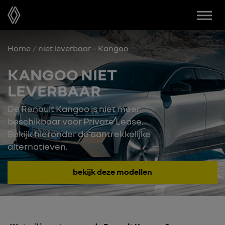
Menu
Home
niet leverbaar – Kangoo
KANGOO NIET
LEVERBAAR
De Renault Kangoo is niet meer
beschikbaar voor Private Lease.
Bekijk hieronder de aantrekkelijke
alternatieven.
bekijk deze modellen