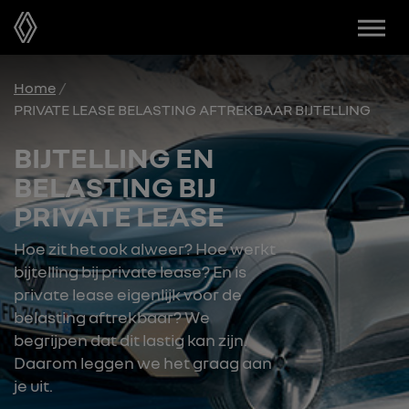
Menu
Home
PRIVATE LEASE BELASTING AFTREKBAAR BIJTELLING
BIJTELLING EN
BELASTING BIJ
PRIVATE LEASE
Hoe zit het ook alweer? Hoe werkt
bijtelling bij private lease? En is
private lease eigenlijk voor de
belasting aftrekbaar? We
begrijpen dat dit lastig kan zijn.
Daarom leggen we het graag aan
je uit.