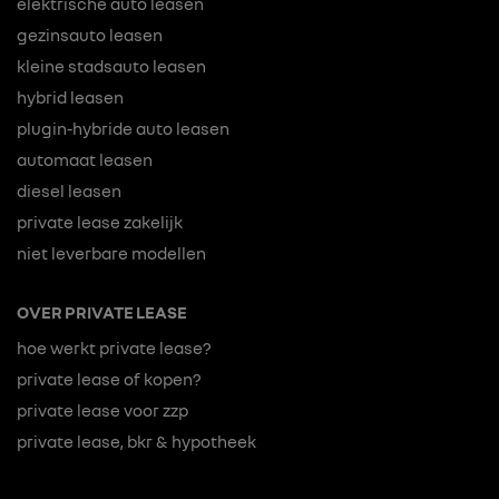
elektrische auto leasen
gezinsauto leasen
kleine stadsauto leasen
hybrid leasen
plugin-hybride auto leasen
automaat leasen
diesel leasen
private lease zakelijk
niet leverbare modellen
OVER PRIVATE LEASE
hoe werkt private lease?
private lease of kopen?
private lease voor zzp
private lease, bkr & hypotheek