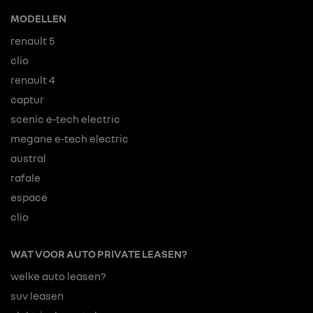
MODELLEN
renault 5
clio
renault 4
captur
scenic e-tech electric
megane e-tech electric
austral
rafale
espace
clio
WAT VOOR AUTO PRIVATE LEASEN?
welke auto leasen?
suv leasen