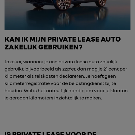
KAN IK MIJN PRIVATE LEASE AUTO
ZAKELIJK GEBRUIKEN?
Jazeker, wanneer je een private lease auto zakelijk
gebruikt, bijvoorbeeld als zzp’er, dan mag je 21 cent per
kilometer als reiskosten declareren. Je hoeft geen
kilometerregistratie voor de belastingdienst bij te
houden. Wel is het natuurlijk handig om voor je klanten
je gereden kilometers inzichtelijk te maken.
IS PRIVATE LEASE VOOR DE