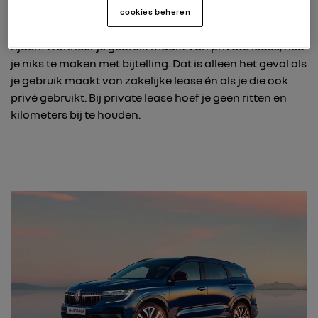
Private lease is geschikt voor particulieren die voor een
cookies beheren
vast, maandelijks bedrag in een nieuwe auto willen
rijden. Wanneer je gebruik maakt van private lease, heb
je niks te maken met bijtelling. Dat is alleen het geval als
je gebruik maakt van zakelijke lease én als je die ook
privé gebruikt. Bij private lease hoef je geen ritten en
kilometers bij te houden.