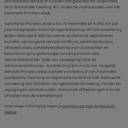
privatelease.renault.nl worden aangeboden en uitgevoerd
door Santander Leasing B.V. onder de voorwaarden van het
Keurmerk Private Lease.
Vanafprijs Private Lease o.b.v. 72 maanden en 5.000 km per
jaar. Inbegrepen: motorrijtuigenbelasting, all-riskverzekering
(eigen bijdrage € 300 op casco), onderhoud, reparatie en
banden, vervangend vervoer na 48 uur, pechhulp Europa,
afleverkosten, schadeverzekering voor inzittenden en
bescherming bij gedwongen ontslag (vanuit vast
dienstverband ten tijde van opzegging), btw en
administratiekosten. Aanbetaling (uit inruil) niet mogelijk..
Renault Private Lease is onder voorbehoud van financiële
acceptatie. Toetsing en registratie bij BKR te Tiel. Geleverde
uitvoering kan afwijken van getoonde uitvoering. Fouten en
wijzigingen voorbehouden. Getoonde afbeeldingen kunnen
afwijken van de werkelijkheid
Voor meer informatie neem je
contact op met de Renault-
dealer.