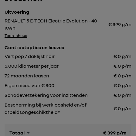
Uitvoering
RENAULT 5 E-TECH Electric Evolution - 40
€
399
p/m
KWh
Toon inhoud
Contractopties en keuzes
Vert pop / daklijst noir
€
0
p/m
5.000
kilometer per jaar
€
0
p/m
72
maanden leasen
€
0
p/m
Eigen risico van € 300
€
0
p/m
Schadeverzekering voor inzittenden
€ 0 p/m
Bescherming bij werkloosheid en/of
€ 0 p/m
arbeidsongeschiktheid*
Totaal
€
399
p/m