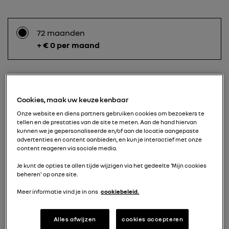
72 maanden
+ € 0 per maand
60 maanden
+ € 49 per maand
Cookies, maak uw keuze kenbaar
Onze website en diens partners gebruiken cookies om bezoekers te
tellen en de prestaties van de site te meten. Aan de hand hiervan
kunnen we je gepersonaliseerde en/of aan de locatie aangepaste
advertenties en content aanbieden, en kun je interactief met onze
48 maanden
content reageren via sociale media.
+ € 87 per maand
Je kunt de opties te allen tijde wijzigen via het gedeelte 'Mijn cookies
beheren' op onze site.
Meer informatie vind je in ons
cookiebeleid.
36 maanden
+ € 113 per maand
Alles afwijzen
cookies accepteren