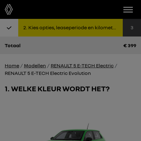
Menu
Stap 1: Kies uitvoering
Stap 2: K
Sta
2
Kies opties, leaseperiode en kilometers
3
Totaal
€
399
Home
Modellen
RENAULT 5 E-TECH Electric
RENAULT 5 E-TECH Electric Evolution
1
WELKE KLEUR WORDT HET?