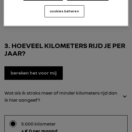
24 maanden
cookies beheren
+ € 148 per maand
3
HOEVEEL KILOMETERS RIJD JE PER
JAAR?
bereken het voor mij
Wat als ik straks meer of minder kilometers rijd dan
ik hier aangeef?
5.000 kilometer
+ € 0 per maand