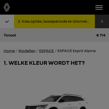
Menu
Stap 1: Kies uitvoering
Stap 2: K
Sta
2
Kies opties, leaseperiode en kilometers
3
Totaal
€
714
Home
Modellen
ESPACE
ESPACE Esprit Alpine
1
WELKE KLEUR WORDT HET?