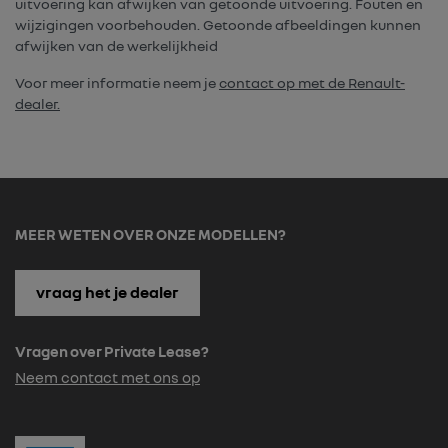
uitvoering kan afwijken van getoonde uitvoering. Fouten en
wijzigingen voorbehouden. Getoonde afbeeldingen kunnen
afwijken van de werkelijkheid
Voor meer informatie neem je
contact op met de Renault-
dealer.
MEER WETEN OVER ONZE MODELLEN?
vraag het je dealer
Vragen over Private Lease?
Neem contact met ons op