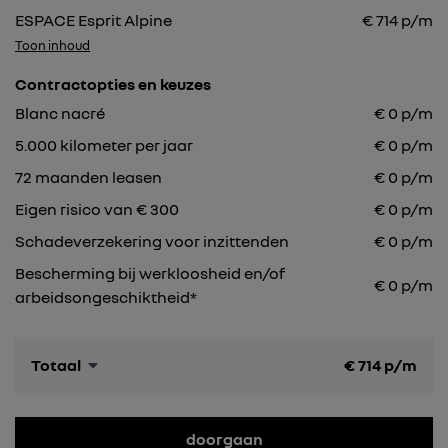
ESPACE Esprit Alpine
€
714
p/m
Toon inhoud
Contractopties en keuzes
Blanc nacré
€
0
p/m
5.000
kilometer per jaar
€
0
p/m
72
maanden leasen
€
0
p/m
Eigen risico van € 300
€
0
p/m
Schadeverzekering voor inzittenden
€ 0 p/m
Bescherming bij werkloosheid en/of
€ 0 p/m
arbeidsongeschiktheid*
Totaal
€
714
p/m
doorgaan