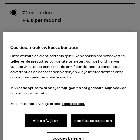
72 maanden
+ € 0 per maand
60 maanden
Cookies, maak uw keuze kenbaar
+ € 36 per maand
Onze website en diens partners gebruiken cookies om bezoekers te
tellen en de prestaties van de site te meten. Aan de hand hiervan
kunnen we je gepersonaliseerde en/of aan de locatie aangepaste
advertenties en content aanbieden, en kun je interactief met onze
content reageren via sociale media.
48 maanden
+ € 81 per maand
Je kunt de opties te allen tijde wijzigen via het gedeelte 'Mijn cookies
beheren' op onze site.
Meer informatie vind je in ons
cookiebeleid.
36 maanden
+ € 157 per maand
Alles afwijzen
cookies accepteren
cookies beheren