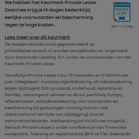
We hebben het Keurmerk Private Lease.
Daarmee krijg je 14 dagen bedenktijd,
eerlijke voorwaarden en bescherming
tegen te hoge kosten.
Lees meer over dit keurmerk
De leaseproducten zoals gepresenteerd op
privatelease.renault.nl worden aangeboden en uitgevoerd
door Santander Leasing B.V. onder de voorwaarden van het
Keurmerk Private Lease.
Vanafprijs Private Lease o.b.v. 72 maanden en 5.000 km per
jaar. Inbegrepen: motorrijtuigenbelasting, all-riskverzekering
(eigen bijdrage € 300 op casco), onderhoud, reparatie en
banden, vervangend vervoer na 48 uur, pechhulp Europa,
afleverkosten, schadeverzekering voor inzittenden en
bescherming bij gedwongen ontslag (vanuit vast
dienstverband ten tijde van opzegging), btw en
administratiekosten. Aanbetaling (uit inruil) niet mogelijk..
Renault Private Lease is onder voorbehoud van financiële
acceptatie. Toetsing en registratie bij BKR te Tiel. Geleverde