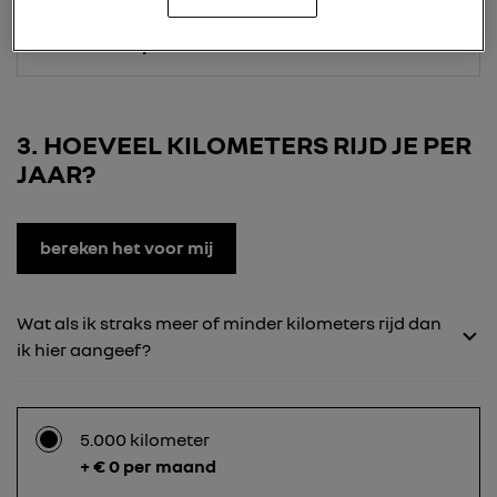
24 maanden
+ € 284 per maand
3
HOEVEEL KILOMETERS RIJD JE PER
JAAR?
bereken het voor mij
Wat als ik straks meer of minder kilometers rijd dan
ik hier aangeef?
5.000 kilometer
+ € 0 per maand