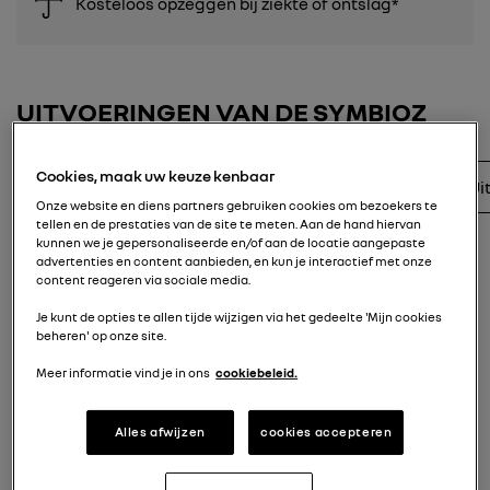
Kosteloos opzeggen bij ziekte of ontslag*
UITVOERINGEN VAN DE SYMBIOZ
Cookies, maak uw keuze kenbaar
Filters
Brandstof
Transmissie
Ui
1
Onze website en diens partners gebruiken cookies om bezoekers te
tellen en de prestaties van de site te meten. Aan de hand hiervan
kunnen we je gepersonaliseerde en/of aan de locatie aangepaste
advertenties en content aanbieden, en kun je interactief met onze
content reageren via sociale media.
Je kunt de opties te allen tijde wijzigen via het gedeelte 'Mijn cookies
beheren' op onze site.
Meer informatie vind je in ons
cookiebeleid.
Alles afwijzen
cookies accepteren