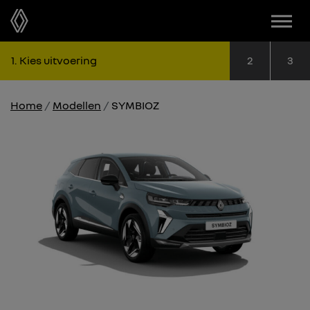
Menu
Stap 1: Kies uitvoering
Stap 2: Kie
Sta
1
Kies uitvoering
2
3
Home
Modellen
SYMBIOZ