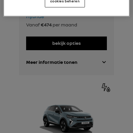
cookies beheren
EVOLUTION
Hybride
Vanaf
€474
per maand
bekijk opties
Meer informatie tonen