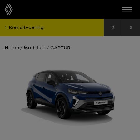
Menu
Stap 1: Kies uitvoering
Stap 2: Kie
Sta
1
Kies uitvoering
2
3
Home
Modellen
CAPTUR