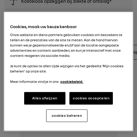
Kosteloos opzeggen bij ziekte of ontslag*
Cookies, maak uw keuze kenbaar
UITVOERINGEN VAN DE CAPTUR
Onze website en diens partners gebruiken cookies om bezoekers te
tellen en de prestaties van de site te meten. Aan de hand hiervan
kunnen we je gepersonaliseerde en/of aan de locatie aangepaste
advertenties en content aanbieden, en kun je interactief met onze
Filters
Brandstof
Transmissie
Ui
1
content reageren via sociale media.
Je kunt de opties te allen tijde wijzigen via het gedeelte 'Mijn cookies
beheren' op onze site.
Meer informatie vind je in ons
cookiebeleid.
Alles afwijzen
cookies accepteren
cookies beheren